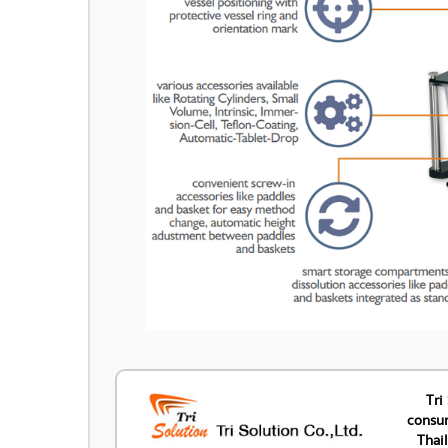
Tri
consum
Thai