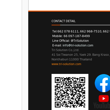
CONTACT DETAIL
Tel: 662 078 6111, 662 968-7510, 662
Mobile: 66 097-187-8499
Line Official: @TriSolution
E-mail:
info@tri-solution.com​​
Tri Solution Co.,Ltd.
41 Soi Tiwanon 25, Yaek 29. Bang Kraso
Nonthaburi 11000 Thailand
www.tri-solution.com​