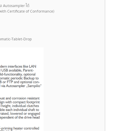
อง Autosampler ได้
 with Certificate of Conformance)
tomatic-Tablet-Drop