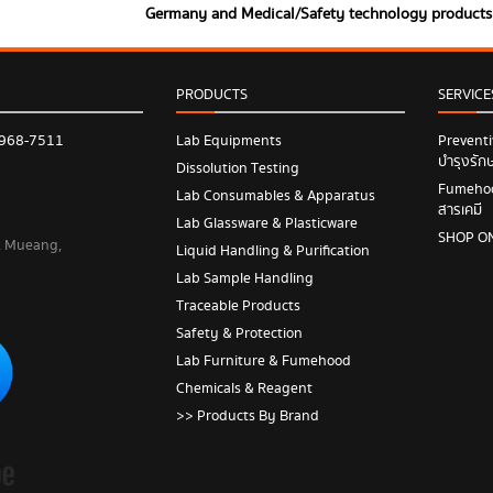
Germany and Medical/Safety technology product
PRODUCTS
SERVICE
 968-7511
Lab Equipments
Prevent
บำรุงรัก
Dissolution Testing
Fumehood
Lab Consumables & Apparatus
สารเคมี
Lab Glassware & Plasticware
SHOP O
 , Mueang,
Liquid Handling & Purification
Lab Sample Handling
Traceable Products
Safety & Protection
Lab Furniture & Fumehood
Chemicals & Reagent
>> Products By Brand